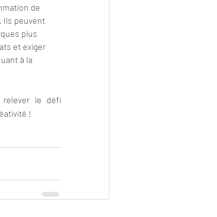
mmation de 
 Ils peuvent 
rques plus 
ats et exiger 
ant à la 
elever le défi 
ativité !