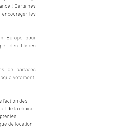
ance ! Certaines 
encourager les 
n Europe pour 
er des filières 
es de partages 
chaque vêtement, 
 l’action des 
t de la chaîne 
pter les 
e de location 