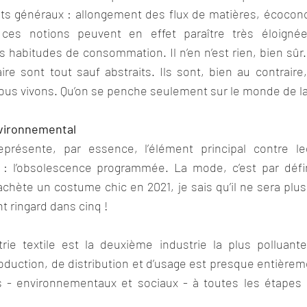
s généraux : allongement des flux de matières, écoconc
es notions peuvent en effet paraître très éloignées
 habitudes de consommation. Il n’en n’est rien, bien sûr. 
ire sont tout sauf abstraits. Ils sont, bien au contraire
us vivons. Qu’on se penche seulement sur le monde de l
vironnemental
eprésente, par essence, l’élément principal contre le
e : l’obsolescence programmée. La mode, c’est par défin
chète un costume chic en 2021, je sais qu’il ne sera plus
 ringard dans cinq !
strie textile est la deuxième industrie la plus polluan
duction, de distribution et d’usage est presque entièreme
s - environnementaux et sociaux - à toutes les étapes 