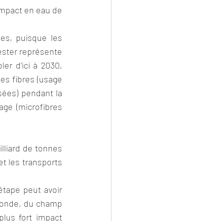
’impact en eau de 
es, puisque les 
ester représente 
er d’ici à 2030. 
es fibres (usage 
sées) pendant la 
ge (microfibres 
lliard de tonnes 
t les transports 
tape peut avoir 
 monde, du champ 
lus fort impact 