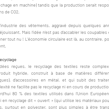
échage en machine) tandis que la production serait respon
ns de CO2.
l’industrie des vêtements, aggravé depuis quelques ann
éjouissant. Mais l’idée n’est pas d’accabler les coupables e
r tout nu ! L’économie circulaire est là, au contraire, p
ent. 
recyclage
dées reçues, le recyclage des textiles reste complexe
duit hybride, construit à base de matières différente
tiques), d’accessoires en métal, et qui subit des traite
xité ne facilite pas le recyclage ni en cours de production 
rd’hui 80 % des textiles utilisés dans l’Union Europée
 en recyclage dit « ouvert » (qui utilise les matériaux pou
s, surtout en polyester, sont plus simples à être trans