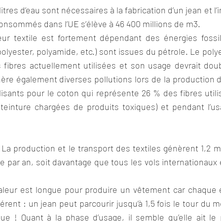
litres d’eau sont nécessaires à la fabrication d’un jean et l
onsommés dans l’UE s’élève à 46 400 millions de m3.
teur textile est fortement dépendant des énergies fossil
polyester, polyamide, etc.) sont issues du pétrole. Le poly
fibres actuellement utilisées et son usage devrait doubl
énère également diverses pollutions lors de la production d
ilisants pour le coton qui représente 26 % des fibres utili
teinture chargées de produits toxiques) et pendant l’usa
! La production et le transport des textiles génèrent 1,2 mi
re par an, soit davantage que tous les vols internationaux e
valeur est longue pour produire un vêtement car chaque é
férent : un jean peut parcourir jusqu’à 1,5 fois le tour du
ue ! Quant à la phase d’usage, il semble qu’elle ait le p