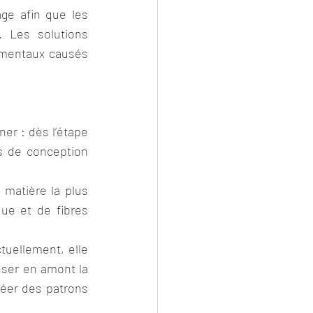
ge afin que les 
 Les solutions 
mentaux causés 
er : dès l’étape 
s de conception 
matière la plus 
que et de fibres 
uellement, elle 
ser en amont la 
réer des patrons 