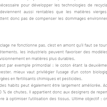
nécessaire pour développer les technologies de recycla
deviennent aussi rentables que les matières vierges.
ettent donc pas de compenser les dommages environne
clage ne fonctionne pas, c’est en amont qu’il faut se tourn
êtements, les industriels peuvent favoriser des modèle
ovisionnement en matières plus durables.
est par exemple primordial : le coton étant la deuxième 
yester, mieux vaut privilégier l’usage d’un coton biologi
gées en fertilisants chimiques et pesticides.
es habits peut également être largement améliorée. Act
0 % de chutes. Il appartient donc aux designers de repen
e à optimiser l’utilisation des tissus. Ultime objectif : c