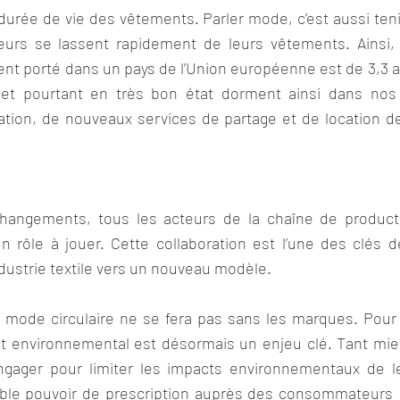
 durée de vie des vêtements. Parler mode, c’est aussi teni
rs se lassent rapidement de leurs vêtements. Ainsi, l
t porté dans un pays de l’Union européenne est de 3,3 an
 et pourtant en très bon état dorment ainsi dans nos p
isation, de nouveaux services de partage et de location 
changements, tous les acteurs de la chaîne de producti
rôle à jouer. Cette collaboration est l’une des clés de
ndustrie textile vers un nouveau modèle.
mode circulaire ne se fera pas sans les marques. Pour e
ct environnemental est désormais un enjeu clé. Tant mieux
ngager pour limiter les impacts environnementaux de leu
able pouvoir de prescription auprès des consommateurs : 