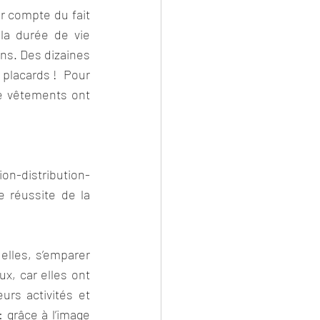
r compte du fait 
a durée de vie 
s. Des dizaines 
lacards ! Pour 
de vêtements ont 
on-distribution-
 réussite de la 
lles, s’emparer 
, car elles ont 
rs activités et 
grâce à l’image 